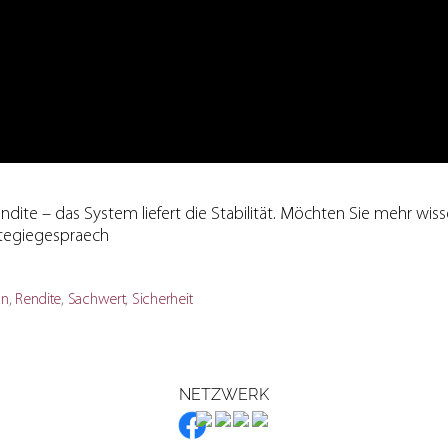
dite – das System liefert die Stabilität. Möchten Sie mehr wiss
ategiegespraech
on
,
Rendite
,
Sachwert
,
Sicherheit
ter
NETZWERK