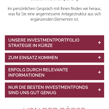
Im persönlichen Gespräch mit Ihnen finden wir heraus,
was für Sie eine angemessene Anlagestruktur aus sich
ergänzenden Elementen ist.
UNSERE INVESTMENTPORTFOLIO
STRATEGIE IN KÜRZE
ZUM EINSATZ KOMMEN
Unabhängige Selektion der besten Fonds
Kontinuierliche Überwachung & Optimierung des
ERFOLG DURCH RELEVANTE
Portfolios
Investmentfonds
INFORMATIONEN
Reduziertes Anlagerisiko dank Streuung
Rentenfonds
Transparenz durch vierteljährliche Depotreports
Immobilienfonds
Depotverfolgung online in Echtzeit
NUR DIE BESTEN INVESTMENTFONDS
Mischfonds
Von großen Gesellschaften erhalten wir
Professionelle und kostengünstige Verwaltung
SIND UNS GUT GENUG
regelmäßig Markt- und volkswirtschaftliche
Hierzu stehen uns fast alle in Deutschland
Berichte.
vorhanden Wertpapiere zur Verfügung. Aus
Insofern suchen wir akribisch die langjährig
diesem breiten Angebot selektieren wir