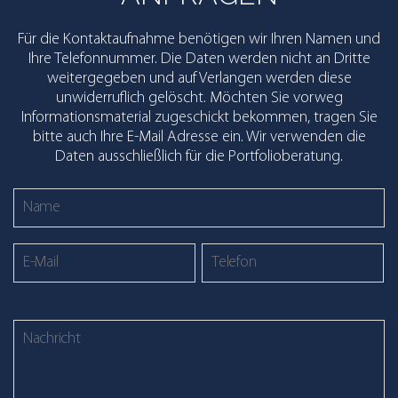
Für die Kontaktaufnahme benötigen wir Ihren Namen und
Ihre Telefonnummer. Die Daten werden nicht an Dritte
weitergegeben und auf Verlangen werden diese
unwiderruflich gelöscht. Möchten Sie vorweg
Informationsmaterial zugeschickt bekommen, tragen Sie
bitte auch Ihre E-Mail Adresse ein. Wir verwenden die
Daten ausschließlich für die Portfolioberatung.
B
i
t
t
e
l
a
B
s
i
s
t
e
t
d
e
i