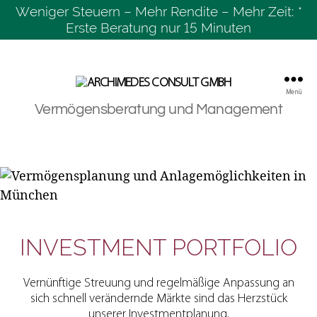
Weniger Steuern – Mehr Rendite – Mehr Zeit: *
Erste Beratung nur 15 Minuten
Menü
Archimedes
Vermögensberatung und Management
Consult
GmbH
INVESTMENT PORTFOLIO
Vernünftige Streuung und regelmäßige Anpassung an
sich schnell verändernde Märkte sind das Herzstück
unserer Investmentplanung.